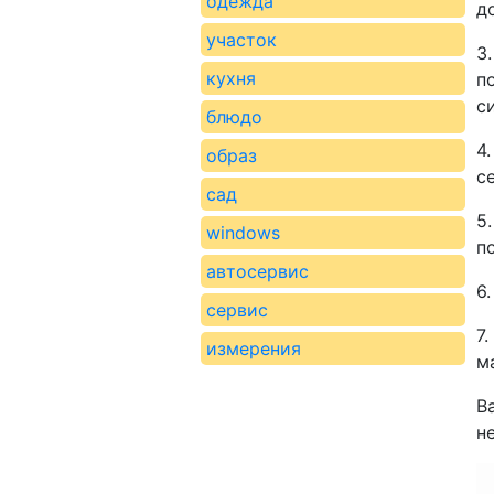
одежда
д
участок
3
кухня
п
с
блюдо
4
образ
с
сад
5
windows
п
автосервис
6
сервис
7
измерения
м
В
н