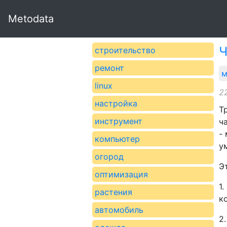
Metodata
Ч
строительство
ремонт
м
linux
2
настройка
Т
инструмент
ч
-
компьютер
у
огород
Э
оптимизация
1
растения
к
автомобиль
2