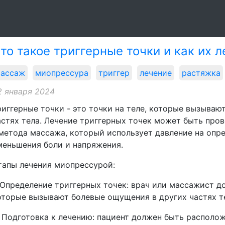
то такое триггерные точки и как их 
ассаж
миопрессура
триггер
лечение
растяжка
2 января 2024
риггерные точки - это точки на теле, которые вызыва
астях тела. Лечение триггерных точек может быть пр
 метода массажа, который использует давление на опре
меньшения боли и напряжения.
тапы лечения миопрессурой:
. Определение триггерных точек: врач или массажист д
оторые вызывают болевые ощущения в других частях т
. Подготовка к лечению: пациент должен быть располож