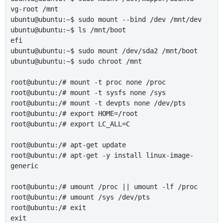
vg-root /mnt

ubuntu@ubuntu:~$ sudo mount --bind /dev /mnt/dev

ubuntu@ubuntu:~$ ls /mnt/boot

efi

ubuntu@ubuntu:~$ sudo mount /dev/sda2 /mnt/boot

ubuntu@ubuntu:~$ sudo chroot /mnt

root@ubuntu:/# mount -t proc none /proc

root@ubuntu:/# mount -t sysfs none /sys

root@ubuntu:/# mount -t devpts none /dev/pts

root@ubuntu:/# export HOME=/root

root@ubuntu:/# export LC_ALL=C

root@ubuntu:/# apt-get update

root@ubuntu:/# apt-get -y install linux-image-
generic

root@ubuntu:/# umount /proc || umount -lf /proc

root@ubuntu:/# umount /sys /dev/pts

root@ubuntu:/# exit

exit
