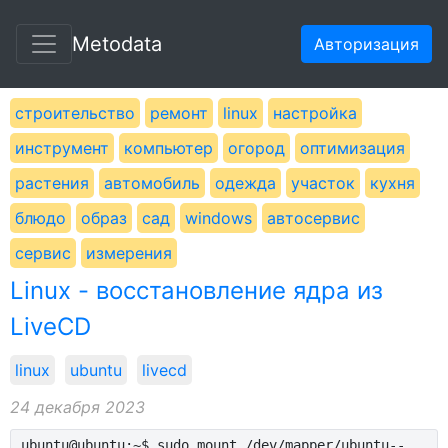
Metodata
Авторизация
строительство
ремонт
linux
настройка
инструмент
компьютер
огород
оптимизация
растения
автомобиль
одежда
участок
кухня
блюдо
образ
сад
windows
автосервис
сервис
измерения
Linux - восстановление ядра из
LiveCD
linux
ubuntu
livecd
24 декабря 2023
ubuntu@ubuntu:~$ sudo mount /dev/mapper/ubuntu--