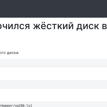
ючился жёсткий диск 
го диска:
/mapper/vg288-lv1