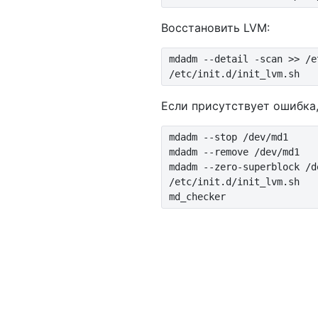
Восстановить LVM:
mdadm --detail -scan >> /e
/etc/init.d/init_lvm.sh
Если присутствует ошибка,
mdadm --stop /dev/md1

mdadm --remove /dev/md1

mdadm --zero-superblock /de
/etc/init.d/init_lvm.sh

md_checker