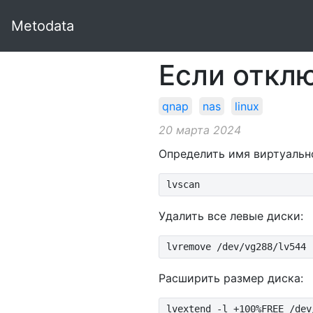
Metodata
Если откл
qnap
nas
linux
20 марта 2024
Определить имя виртуально
lvscan
Удалить все левые диски:
lvremove /dev/vg288/lv544
Расширить размер диска:
lvextend -l +100%FREE /dev